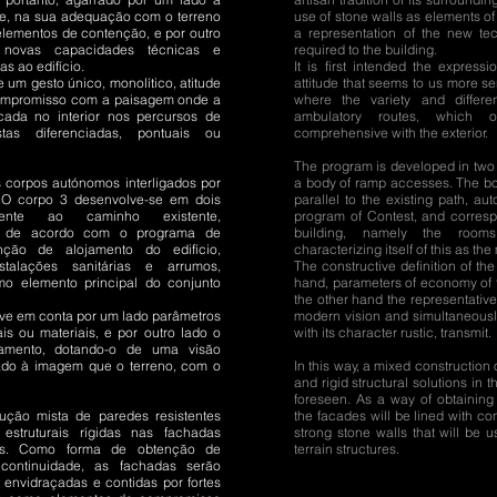
te, na sua adequação com o terreno
use of stone walls as elements o
lementos de contenção, e por outro
a representation of the new tec
novas capacidades técnicas e
required to the building.
as ao edifício.
It is first intended the express
 um gesto único, monolítico, atitude
attitude that seems to us more s
ompromisso com a paisagem onde a
where the variety and differen
cada no interior nos percursos de
ambulatory routes, which of
tas diferenciadas, pontuais ou
comprehensive with the exterior.
The program is developed in tw
corpos autónomos interligados por
a body of ramp accesses. The bod
O corpo 3 desenvolve-se em dois
parallel to the existing path, a
mente ao caminho existente,
program of Contest, and corresp
te de acordo com o programa de
building, namely the rooms,
ção de alojamento do edifício,
characterizing itself of this as th
talações sanitárias e arrumos,
The constructive definition of th
o elemento principal do conjunto
hand, parameters of economy of f
the other hand the representative
teve em conta por um lado parâmetros
modern vision and simultaneously 
s ou materiais, e por outro lado o
with its character rustic, transmit.
pamento, dotando-o de uma visão
do à imagem que o terreno, com o
In this way, a mixed construction o
and rigid structural solutions in t
foreseen. As a way of obtaining 
ção mista de paredes resistentes
the facades will be lined with co
estruturais rígidas nas fachadas
strong stone walls that will be
cos. Como forma de obtenção de
terrain structures.
 continuidade, as fachadas serão
envidraçadas e contidas por fortes