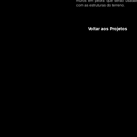
muros em pedra que serão usada
com as estruturas do terreno.
Voltar aos Projetos