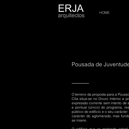
HOME
Pousada de Juventude 
O terreno da proposta para a Pousa
Côa situa-se no Douro Interior, a p
expressão corrente sem intento de 
e pontual (único) do programa, re
público do edifício e o seu carácter
carácter do aglomerado, mas fun
se insere.
O edifício que se pretende estará