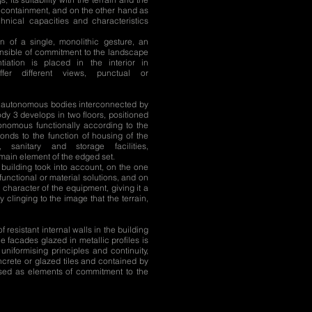
f containment, and on the other hand as
hnical capacities and characteristics
ion of a single, monolithic gesture, an
ensible of commitment to the landscape
tiation is placed in the interior in
fer different views, punctual or
o autonomous bodies interconnected by
y 3 develops in two floors, positioned
utonomous functionally according to the
onds to the function of housing of the
 sanitary and storage facilities,
e main element of the edged set.
e building took into account, on the one
unctional or material solutions, and on
 character of the equipment, giving it a
clinging to the image that the terrain,
f resistant internal walls in the building
he facades glazed in metallic profiles is
uniformising principles and continuity,
ncrete or glazed tiles and contained by
 used as elements of commitment to the