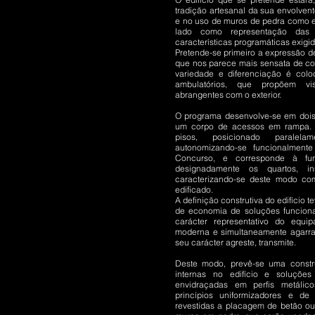
tradição artesanal da sua envolven
e no uso de muros de pedra como e
lado como representação das 
características programáticas exigid
Pretende-se primeiro a expressão de
que nos parece mais sensata de c
variedade e diferenciação é colo
ambulatórios, que propõem vis
abrangentes com o exterior.
O programa desenvolve-se em dois 
um corpo de acessos em rampa. 
pisos, posicionado paralela
autonomizando-se funcionalmen
Concurso, e corresponde à fun
designadamente os quartos, ins
caracterizando-se deste modo com
edificado.
A definição construtiva do edifício 
de economia de soluções funcionai
carácter representativo do equi
moderna e simultaneamente agarra
seu carácter agreste, transmite.
Deste modo, prevê-se uma constru
internas no edifício e soluções 
envidraçadas em perfis metáli
princípios uniformizadores e de
revestidas a placagem de betão ou 