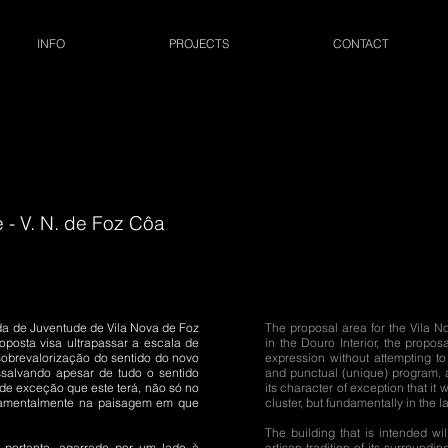
INFO
PROJECTS
CONTACT
- V. N. de Foz Côa
da de Juventude de Vila Nova de Foz
The proposal area for the Vila N
roposta visa ultrapassar a escala de
in the Douro Interior, the propos
sobrevalorização do sentido do novo
expression without attempting t
ssalvando apesar de tudo o sentido
and punctual (unique) program, a
 de exceção que este terá, não só no
its character of exception that it w
damentalmente na paisagem em que
cluster, but fundamentally in the l
The building that is intended wi
, portanto, agarrado por um lado à
artisan tradition of its surrounding