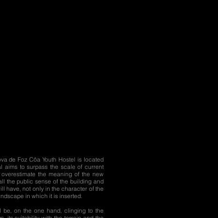
ova de Foz Côa Youth Hostel is located
al aims to surpass the scale of current
o overestimate the meaning of the new
ll the public sense of the building and
ill have, not only in the character of the
andscape in which it is inserted.
ll be, on the one hand, clinging to the
s, its suitability with the terrain and the