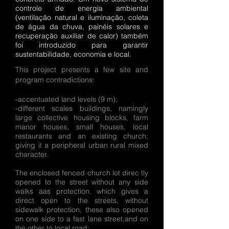
controle de energia ambiental
(ventilação natural e iluminação, coleta
de água da chuva, painéis solares e
recuperação auxiliar de calor) também
foi introduzido para garantir
sustentabilidade, economia e local.
This
project presents a few site and
program contradictions:
-accentuated land levels (9 m);
-different scales buildings, namingly
large collective housing blocks, farm
manor houses, small houses, local
restaurants and an existing church;
giving it a peripheral urban rural mixed
character.
The enclosed fenced church lot direc tly
opened to the street without any side
walks aas protection, which gives a
direct open to the streets, without
sidewalk protection, these also opened
on one side to a fast lane street,and on
the other to local road;