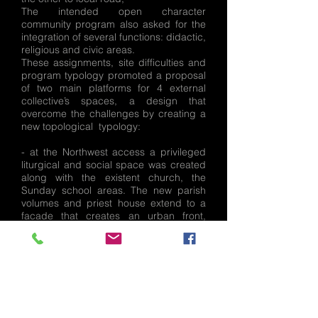
The intended open character
community program also asked for the
integration of several functions: didactic,
religious and civic areas.
These assignments, site difficulties and
program typology promoted a proposal
of two main platforms for 4 external
collective’s spaces, a design that
overcome the challenges by creating a
new topological typology:
- at the Northwest access a privileged
liturgical and social space was created
along with the existent church, the
Sunday school areas. The new parish
volumes and priest house extend to a
facade that creates an urban front,
aligning at the church frontispiece
creating a boulevard structure design
for low speed circulation. The
continuous facade which is only cut up
by the courtyard void emphasizes the
main entrance of the Parish school for
children and teenagers, a common