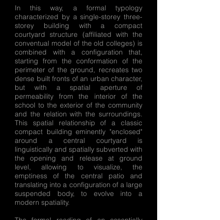
In this way, a formal typology
characterized by a single-storey three-
storey building with a compact
courtyard structure (affiliated with the
conventual model of the old colleges) is
combined with a configuration that,
starting from the conformation of the
perimeter of the ground, recreates two
dense built fronts of an urban character,
but with a spatial aperture of
permeability from the interior of the
school to the exterior of the community
and the relation with the surroundings.
This spatial relationship of a classic
compact building eminently "enclosed"
around a central courtyard is
linguistically and spatially subverted with
the opening and release at ground
level, allowing to visualize, the
emptiness of the central patio and
translating into a configuration of a large
suspended body, to evolve into a
modern spatiality.