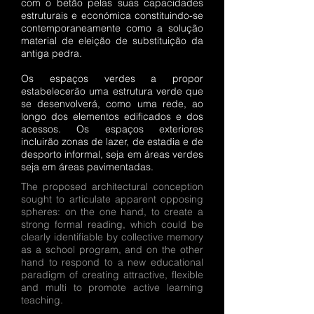
com o betão pelas suas capacidades
estruturais e económica constituindo-se
contemporaneamente como a so
lução
material de eleição de substituição da
antiga pedra.
Os espaços verdes a propor
estabelecerão uma estrutura verde que
se desenvolverá, como uma rede, ao
longo dos elementos edificados e dos
acessos. Os espaços exteriores
incluirão zonas de lazer, de estadia e de
desporto informal, seja em áreas verdes
seja em áreas pavimentadas.
The proposed architectural conception
sought to articulate apparent opposing
spheres: on the one hand, to create a
strong formal reading, which could be
clearly identifiable by collective memory
as a school program, and on the other
hand to respond to a new educational
paradigm of creating attractive, flexible
and multi to promote active learning
teaching.