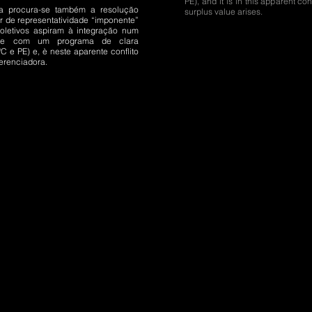
PE), and it is in this apparent conf
ca procura-se também a resolução
surplus value arises.
r de representatividade “imponente”
letivos aspiram à integração num
o e com um programa de clara
C e PE) e, è neste aparente conflito
ferenciadora.