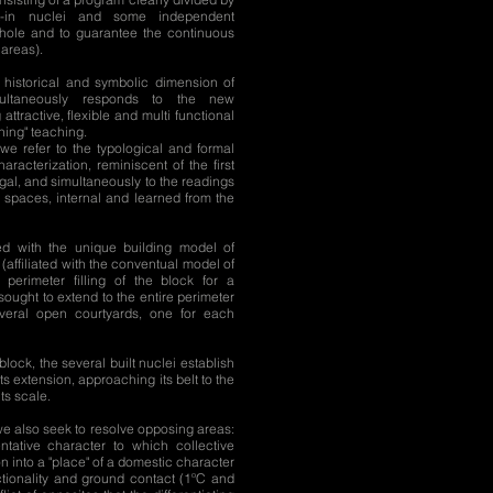
t-in nuclei and some independent
whole and to guarantee the continuous
 areas).
a historical and symbolic dimension of
ultaneously responds to the new
ttractive, flexible and multi functional
ning" teaching.
we refer to the typological and formal
aracterization, reminiscent of the first
ugal, and simultaneously to the readings
 spaces, internal and learned from the
ned with the unique building model of
(affiliated with the conventual model of
 perimeter filling of the block for a
 sought to extend to the entire perimeter
several open courtyards, one for each
block, the several built nuclei establish
its extension, approaching its belt to the
its scale.
 we also seek to resolve opposing areas:
ntative character to which collective
ion into a "place" of a domestic character
ctionality and ground contact (1ºC and