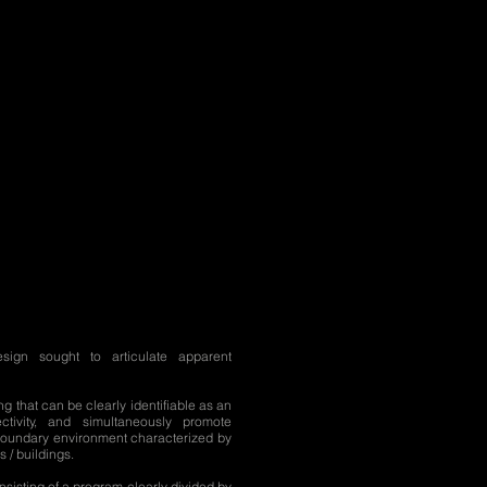
sign sought to articulate apparent
ng that can be clearly identifiable as an
tivity, and simultaneously promote
 boundary environment characterized by
 / buildings.
nsisting of a program clearly divided by