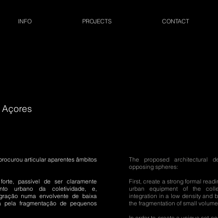
INFO
PROJECTS
CONTACT
, Açores
rocurou articular aparentes âmbitos
The proposed architectural de
opposing spheres:
 forte, passível de ser claramente
First, create a strong formal readi
ento urbano da coletividade, e,
urban equipment of the collec
egração numa envolvente de baixa
integration in a low density and
a pela fragmentação de pequenos
the fragmentation of small volumes
In order to create a unique set co