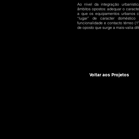
Ao nível da integração urbanísti
âmbitos opostos: adequar o caracte
a que os equipamentos urbanos co
“lugar” de caracter doméstic
funcionalidade e contacto térreo (1º
de oposto que surge a mais-valia di
Voltar aos Projetos