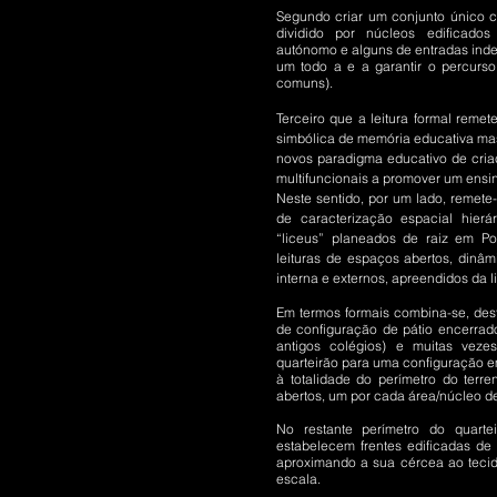
Segundo criar um conjunto único c
dividido por núcleos edificados
autónomo e alguns de entradas in
um todo a e a garantir o percurso i
comuns).
Terceiro que a leitura formal reme
simbólica de memória educativa ma
novos paradigma educativo de criaçã
multifuncionais a promover um ensi
Neste sentido, por um lado, remete-s
de caracterização espacial hierár
“liceus” planeados de raiz em Po
leituras de espaços abertos, dinâmi
interna e externos, apreendidos da 
Em termos formais combina-se, dest
de configuração de pátio encerrado
antigos colégios) e muitas veze
quarteirão para uma configuração e
à totalidade do perímetro do terren
abertos, um por cada área/núcleo d
No restante perímetro do quartei
estabelecem frentes edificadas de
aproximando a sua cércea ao tecido
escala.