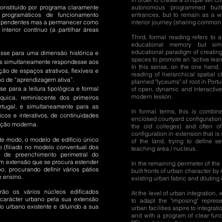
onstituído por programa claramente
autonomous programmed buil
 programáticos de funcionamento
entrances, but to remain as a 
dependentes mas a permanecer como
interior journey (sharing common
nterior contínuo (a partilhar áreas
Third, formal reading refers to 
educational memory but sim
educational paradigm of creating a
tesse para uma dimensão histórica e
spaces to promote an "active lear
s simultaneamente respondesse aos
In this sense, on the one hand, 
o de espaços atrativos, flexíveis e
reading of hierarchical spatial ch
no de “aprendizagem ativa”.
planned "lyceums" of root in Port
e para a leitura tipológica e formal
of open, dynamic and interactive
modern lesson.
quica, reminiscente dos primeiros
rtugal, e simultaneamente para as
In formal terms, this is combi
cos e interativos, de continuidades
enclosed courtyard configuration 
lição moderna.
the old colleges) and often of
configuration in extension that is
e modo, o modelo de edifício único
of the land, trying to define 
 (filiado no modelo conventual dos
teaching area / nucleus.
s de preenchimento perimetral do
m extensão que se procura estender
In the remaining perimeter of the 
o, procurando definir vários pátios
built fronts of urban character by 
e ensino.
existing urban fabric and diluting 
rão os vários núcleos edificados
At the level of urban integration,
 carácter urbano pela sua extensão
to adapt the "imposing" represe
 urbano existente e diluindo a sua
urban facilities aspire to integrat
and with a program of clear fun